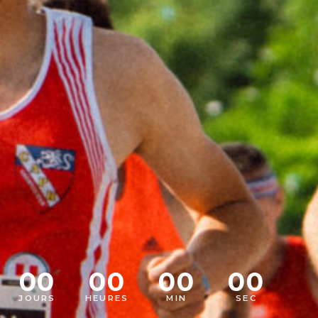
00
00
00
00
JOURS
HEURES
MIN
SEC